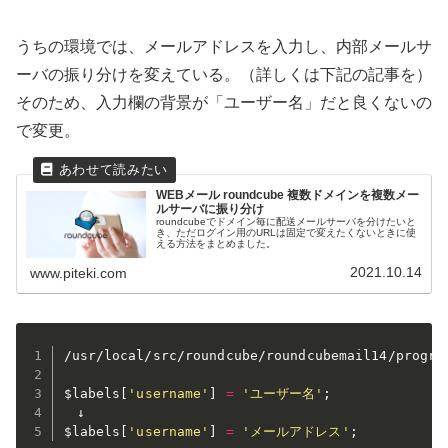
うちの環境では、メールアドレスを入力し、内部メールサ
ーバの振り分けを変えている。（詳しくは下記の記事を）
そのため、入力欄の背景が「ユーザー名」だと良くないの
で変更。
WEBメール roundcube 複数ドメインを複数メー
ルサーバに振り分け
roundcubeでドメイン毎に配送メールサーバを分けたいと
き、ただログイン用のURLは固定で変えたくないときに使
える方法をまとめました。
2021.10.14
www.piteki.com
/usr/local/src/roundcube/roundcubemail14/program
$labels
[
'username'
]
=
'ユーザー名'
;
$labels
[
'username'
]
=
'メールアドレス'
;