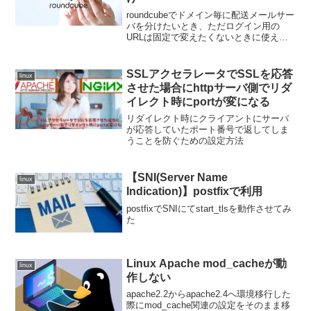
roundcubeでドメイン毎に配送メールサー
バを分けたいとき、ただログイン用の
URLは固定で変えたくないときに使える
方法をまとめました。
SSLアクセラレータでSSLを応答
linux
させた場合にhttpサーバ側でリダ
イレクト時にportが変になる
リダイレクト時にクライアントにサーバ
が応答していたポート番号で返してしま
うことを防ぐための設定方法
【SNI(Server Name
linux
Indication)】postfixで利用
postfixでSNIにてstart_tlsを動作させてみ
た
Linux Apache mod_cacheが動
linux
作しない
apache2.2からapache2.4へ環境移行した
際にmod_cache関連の設定をそのまま移