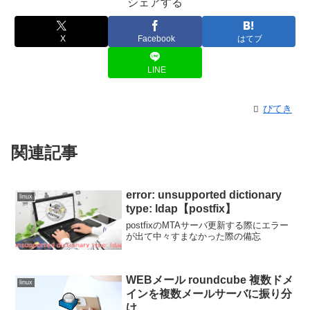
シェアする
X
Facebook
はてブ
LINE
ぴてき
関連記事
error: unsupported dictionary
linux
type: ldap【postfix】
postfixのMTAサーバ更新する際にエラー
が出て中々すまなかった際の備忘
WEBメール roundcube 複数ドメ
linux
インを複数メールサーバに振り分
け