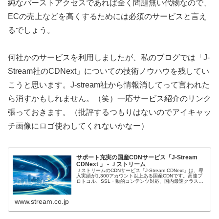
純なバーストアクセスであれば全く問題無い代物なので、
ECの売上などを高くするためには必須のサービスと言え
るでしょう。
何社かのサービスを利用しましたが、私のブログでは「J-
Stream社のCDNext」についての技術ノウハウを残してい
こうと思います。J-stream社から情報消してって言われた
ら消すかもしれません。（笑）一応サービス紹介のリンク
張っておきます。（批評するつもりはないのでアイキャッ
チ画像にロゴ使わしてくれないかなー）
サポート充実の国産CDNサービス「J-Stream
CDNext 」 - Ｊストリーム
ＪストリームのCDNサービス「J-Stream CDNext」は、導
入実績が1,300アカウント以上ある国産CDNです。高速プ
ロトコル、SSL・動的コンテンツ対応、国内最速クラスで
設定内容を反映可能な配信管理コンソールなど幅広い機能
とともに...
www.stream.co.jp