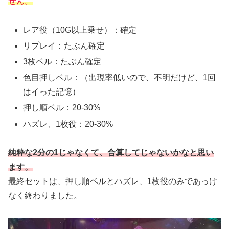
せん。
レア役（10G以上乗せ）：確定
リプレイ：たぶん確定
3枚ベル：たぶん確定
色目押しベル：（出現率低いので、不明だけど、1回
はイった記憶）
押し順ベル：20-30%
ハズレ、1枚役：20-30%
純粋な2分の1じゃなくて、合算してじゃないかなと思い
ます。
最終セットは、押し順ベルとハズレ、1枚役のみであっけ
なく終わりました。