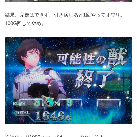
結果、完走はできず、引き戻しあと1回やってオワリ。
100G回してやめ。