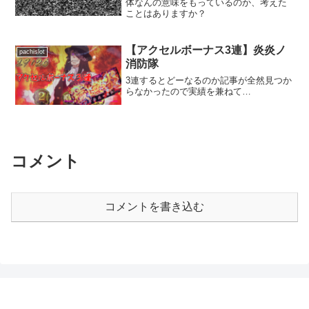
体なんの意味をもっているのか、考えた
ことはありますか？
【アクセルボーナス3連】炎炎ノ
pachislot
消防隊
3連するとどーなるのか記事が全然見つか
らなかったので実績を兼ねて…
コメント
コメントを書き込む