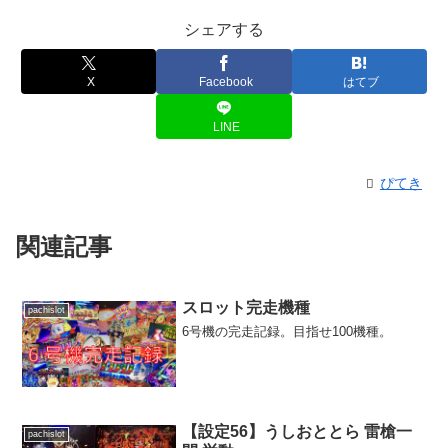
シェアする
X
Facebook
はてブ
LINE
ぴてき
関連記事
スロット完走機種
pachislot
6号機の完走記録。目指せ100機種。
【設定56】うしおととら 雷槍一
pachislot