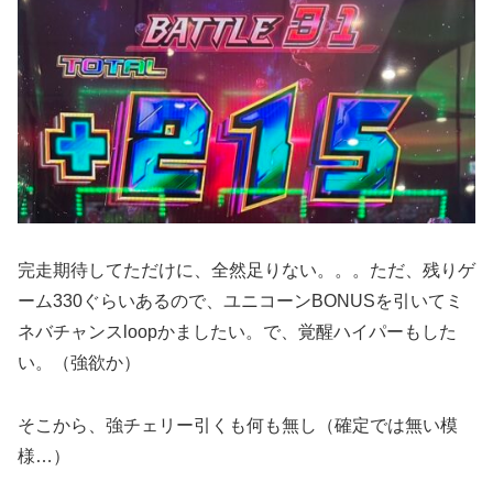
完走期待してただけに、全然足りない。。。ただ、残りゲ
ーム330ぐらいあるので、ユニコーンBONUSを引いてミ
ネバチャンスloopかましたい。で、覚醒ハイパーもした
い。（強欲か）
そこから、強チェリー引くも何も無し（確定では無い模
様…）