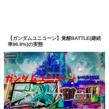
【ガンダムユニコーン】覚醒BATTLE(継続
率96.8%)の実態
pachislot