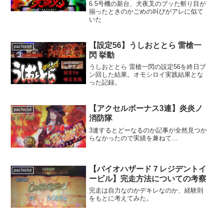
6.5号機の新台、犬夜叉のブッた斬り目が
揃ったときのかごめの叫びがアレに似て
いた
【設定56】うしおととら 雷槍一
pachislot
閃 挙動
うしおととら 雷槍一閃の設定56を終日ブ
ン回した結果。オモシロイ実践結果とな
った記録。
【アクセルボーナス3連】炎炎ノ
pachislot
消防隊
3連するとどーなるのか記事が全然見つか
らなかったので実績を兼ねて…
【バイオハザード７レジデントイ
pachislot
ービル】完走方法についての考察
完走は自力なのかデキレなのか、経験則
をもとに考えてみた。