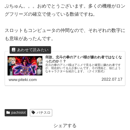
ぷちゅん。。。おめでとうございます。多くの機種がロン
グフリーズの確立で使っている数値ですね。
スロットもコンピュータの仲間なので、それぞれの数字に
も意味があったんです。
何故、北斗の拳のアミバ様が嫌われ者ではなくな
ったのか！？
北斗の拳のアミバ様はアニメで見ると確実に嫌われ者です
が、現在好いてる人が多いんです。その理由と、似たよう
なキャラクターを紹介します。（クイズ形式）
2022.07.17
www.piteki.com
pachislot
パチスロ
シェアする