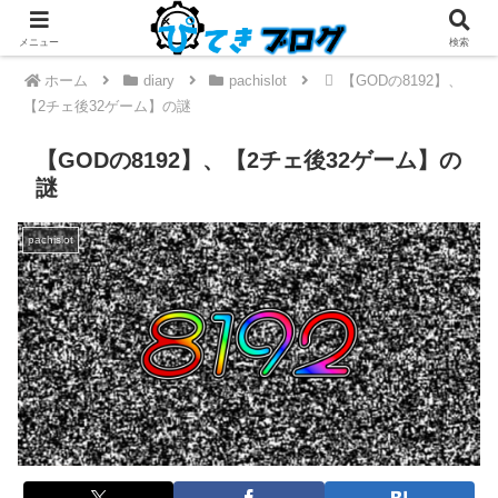
メニュー
検索
ホーム
diary
pachislot
【GODの8192】、
【2チェ後32ゲーム】の謎
【GODの8192】、【2チェ後32ゲーム】の
謎
pachislot