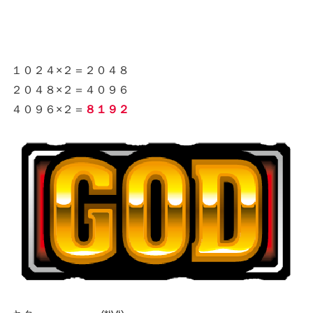
１０２４×２＝２０４８
２０４８×２＝４０９６
４０９６×２＝
８１９２