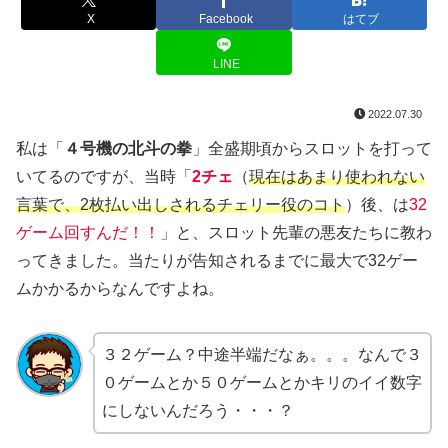
X
Facebook
はてブ
LINE
2022.07.30
私は「
４号機の北斗の拳
」全盛期頃からスロットを打って
いてるのですが、当時「
2チェ
（
現在はあまり使われない
言葉で、2枚払い出しされるチェリー役のコト
）後、は
32
ゲーム回すんだ！！
」と、スロット先輩の悪友たちに教わ
ってきました。当たりが告知されるまでに最大で32ゲー
ムかかるからなんですよね。
３２ゲーム？中途半端だなぁ。。。なんで３
０ゲームとか５０ゲームとかキリのイイ数字
にしないんだろう・・・？