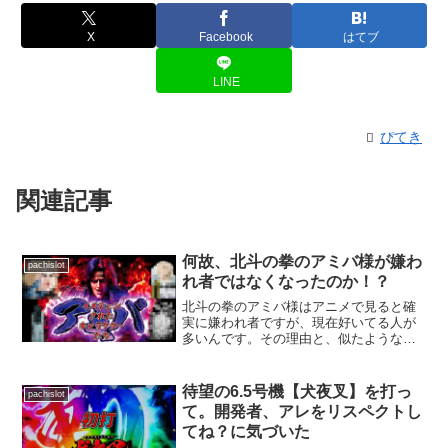
X
Facebook
はてブ
LINE
ぴてき
関連記事
何故、北斗の拳のアミバ様が嫌わ
pachislot
れ者ではなくなったのか！？
北斗の拳のアミバ様はアニメで見ると確
実に嫌われ者ですが、現在好いてる人が
多いんです。その理由と、似たようなキ
ャラクターを紹介します。（クイズ形
式）
待望の6.5号機【犬夜叉】を打っ
pachislot
て。開発者、アレをリスペクトし
てね？に気づいた