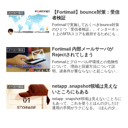
ています。
【Fortimail】bounce対策：受信
メーカー製品
者検証
Fortimailで実施しておくべきbounce対策
のひとつ「受信者検証」。インターネッ
ト上のMTAスコアを維持するためにも必
ず設定しておきましょう。
Fortimail 内部メールサーバが
メーカー製品
Rejectされてしまう
FortimailとグローバルIP環境との危険性
について、理由と回避方法について説
明。諸条件が重ならないと起こらないの
で、該当する環境のインフラは少ないと
思われます。
netapp .snapshot領域は見えな
メーカー製品
いところにもある
netapp .snapshot領域は見えないことろに
もあって、これを使うとほんの少しだけ
運用の手間がラクになる。（ほんの少し
だけ。）