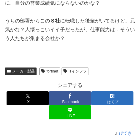
に、自分の営業成績気にならないのかな？
うちの部署からこの
Ｓ社
に転職した後輩がいてるけど、元
気かな？人懐っこいイイ子だったが、仕事能力は…そうい
う人たちが集まる会社か？
メーカー製品
fortinet
ITインフラ
シェアする
X
Facebook
はてブ
LINE
ぴてき