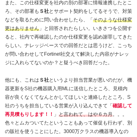
また、この仕様変更を社内の別の部署に情報連携したとこ
ろ、その部署も
Ｓ社
とサポート契約をしてるそうで、対策
などを取るために問い合わせしたら、「
そのような仕様変
更はありません
」と回答されたらしい。いきさつを公開す
ると、社内で再確認したのか仕様変更を認め謝罪してきた
らしい。ナレッジベースでの回答だとは思うけど、こっち
が問い合わせしてFortinet社交えて解決した内容がナレッ
ジに入れらてないのか？と疑うべき回答だった。
他にも、これは
Ｓ社
というより担当営業が悪いのだが、機
器更新をS社の機器購入用MLに送信したところ、見積内
容が良くなくてなんとかしてほしいと連絡したところ、S
社のうちを担当している営業が入り込んできて「
確認して
再見積もりします！！
」
と言われて、はや６カ月
。。。
色々とムカついてたということもあって催促も行わず、別
の販社を使うことにした。3000万クラスの機器導入なの