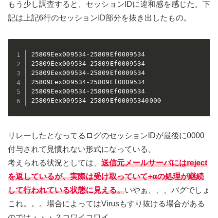
もう少し調査すると、セッションIDに違和感を感じた。下
記は上記6行のセッションID部分を抜き出したもの。
25809Eex009534-25809Ef0009534

25809Eex009534-25809Ef0009534

25809Eex009534-25809Ef0009534

25809Eex009534-25809Ef0009534

25809Eex009534-25809Ef0009534

25809Eex009534-25809Ef00095340000
リレーしたとなってるログのセッションIDが最後に0000
付与されて見慣れない形式になっている。
考えられる状況としては、
送信元メールサーバにはreject
を返しているが、実際は受け取っていて+αの処理が継続
して行われている状態に見える。
いやぁ、、、バグでしょ
これ。。。場合によってはVirusもすり抜ける場合がある
のでは・・・？コワイコワイ