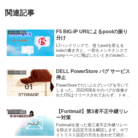
関連記事
F5 BIG-IP URIによるpoolの振り
メーカー製品
分け
L7ハンドリングで、使うpoolを変える
iruleの書き方と、一部をメンテナンスで
sorryページに飛ばしたいときのiruleの書
き方。
DELL PowerStore バグ サービス
メーカー製品
停止
PowerStoreでだいぶエグいバグを引いて
しまった。2022/6現在そのバグが改修さ
れたOSはリリースされておらず、ドキド
キしながら運用中。
【Fortimail】第3者不正中継リレ
メーカー製品
ー対策
Fortimailを使った第三者不正中継リレー
を防止する設定方法を解説します。ホワ
イトリスト設定の方法も合わせて紹介し