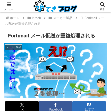
メニュー
検索
ホーム
it-tech
メーカー製品
Fortimail メー
ル配送が重複処理される
Fortimail メール配送が重複処理される
メーカー製品
X
Facebook
はてブ