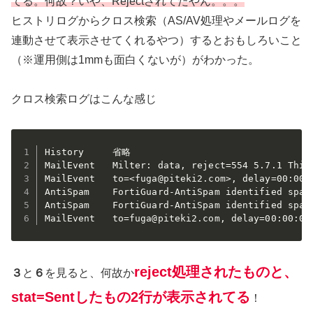
てる。何故？いや、Rejectされてたやん。。。
ヒストリログからクロス検索（AS/AV処理やメールログを
連動させて表示させてくれるやつ）するとおもしろいこと
（※運用側は1mmも面白くないが）がわかった。
クロス検索ログはこんな感じ
History     省略

MailEvent   Milter: data, reject=554 5.7.1 This
MailEvent   to=<fuga@piteki2.com>, delay=00:00:
AntiSpam    FortiGuard-AntiSpam identified spam 
AntiSpam    FortiGuard-AntiSpam identified spam 
MailEvent   to=fuga@piteki2.com, delay=00:00:00
reject処理されたものと、
３
と
６
を見ると、何故か
stat=Sentしたもの2行が表示されてる
！