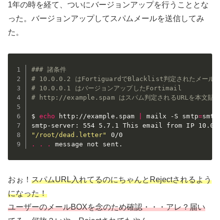
1年の時を経て、ついにバージョンアップを行うこととな
った。バージョンアップしてスパムメールを送信してみ
た。
### 諸条件
# 10.0.0.2 はFortiguardでBlacklist判定されたメール
# 10.0.0.1 はバージョンアップしたFortimail
# http://example.spam はスパム判定されるURLを本文貼
$ 
echo
 http://example.spam 
|
 mailx -S smtp
=
smtp
"/root/dead.letter"
.
.
.
 message not sent.
おぉ！
スパムURL入れてるのにちゃんとRejectされるよう
になった！
ユーザーのメールBOXを念のため確認・・・アレ？届い