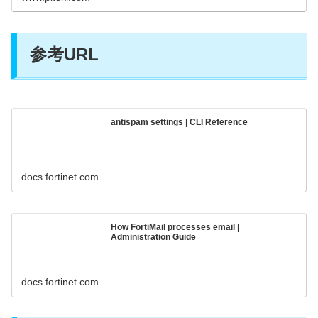
参考URL
antispam settings | CLI Reference
docs.fortinet.com
How FortiMail processes email |
Administration Guide
docs.fortinet.com