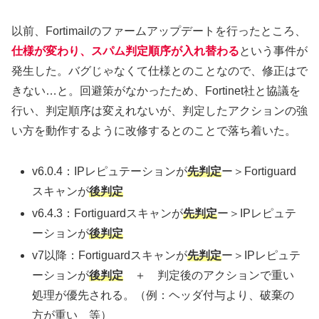
以前、Fortimailのファームアップデートを行ったところ、
仕様が変わり、スパム判定順序が入れ替わる
という事件が
発生した。バグじゃなくて仕様とのことなので、修正はで
きない…と。回避策がなかったため、Fortinet社と協議を
行い、判定順序は変えれないが、判定したアクションの強
い方を動作するように改修するとのことで落ち着いた。
v6.0.4：IPレピュテーションが
先判定
ー＞Fortiguard
スキャンが
後判定
v6.4.3：Fortiguardスキャンが
先判定
ー＞IPレピュテ
ーションが
後判定
v7以降：Fortiguardスキャンが
先判定
ー＞IPレピュテ
ーションが
後判定
＋ 判定後のアクションで重い
処理が優先される。（例：ヘッダ付与より、破棄の
方が重い 等）