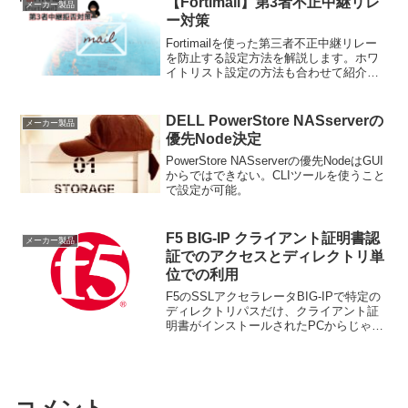
【Fortimail】第3者不正中継リレ
メーカー製品
ー対策
Fortimailを使った第三者不正中継リレー
を防止する設定方法を解説します。ホワ
イトリスト設定の方法も合わせて紹介し
ています。
DELL PowerStore NASserverの
メーカー製品
優先Node決定
PowerStore NASserverの優先NodeはGUI
からではできない。CLIツールを使うこと
で設定が可能。
F5 BIG-IP クライアント証明書認
メーカー製品
証でのアクセスとディレクトリ単
位での利用
F5のSSLアクセラレータBIG-IPで特定の
ディレクトリパスだけ、クライアント証
明書がインストールされたPCからじゃな
いとアクセスができないように制御した
いとの要望があったため実装した。結
論：iruleを使えば可能。