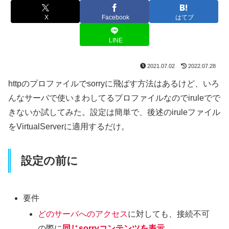
X
Facebook
はてブ
LINE
2021.07.02
2022.07.28
httpのプロファイルでsorryに飛ばす方法はあるけど、いろ
んなサーバで使いまわしてるプロファイルなのでiruleでで
きないか試してみた。設定は簡単で、後述のiruleファイル
をVirtualServerに適用するだけ。
設定の前に
要件
どのサーバへのアクセス
に対しても、接続不可
の際に
同じsorryコンテンツを表示