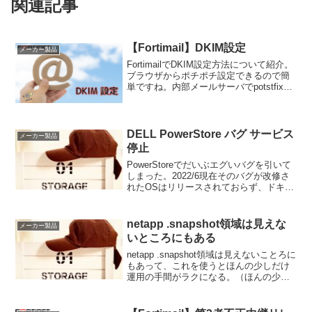
関連記事
【Fortimail】DKIM設定
メーカー製品
FortimailでDKIM設定方法について紹介。
ブラウザからポチポチ設定できるので簡
単ですね。内部メールサーバでpotstfixと
opendkimでゴリゴリやるより、簡単じゃ
ないかなーと思ったり思わなかったり。
（個人の感想）
DELL PowerStore バグ サービス
メーカー製品
停止
PowerStoreでだいぶエグいバグを引いて
しまった。2022/6現在そのバグが改修さ
れたOSはリリースされておらず、ドキド
キしながら運用中。
netapp .snapshot領域は見えな
メーカー製品
いところにもある
netapp .snapshot領域は見えないことろに
もあって、これを使うとほんの少しだけ
運用の手間がラクになる。（ほんの少し
だけ。）