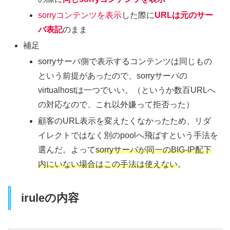
sorryコンテンツを表示
した際に
URLは元のサー
バ表記
のまま
補足
sorryサーバ側で表示するコンテンツは同じもの
という前提があったので、sorryサーバの
virtualhostは一つでいい。（というか数百URLへ
の対応なので、これ以外嫌って拒否った）
顧客のURL表示を変えたくなかったため、リダ
イレクトではなく別のpoolへ飛ばすという手法を
選んだ。よって
sorryサーバが同一のBIG-IP配下
内にいない場合はこの手法は使えない
。
iruleの内容