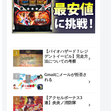
【バイオハザード７レジ
デントイービル】完走方
法についての考察
Gmailにメールが拒否さ
れる
【アクセルボーナス3
連】炎炎ノ消防隊