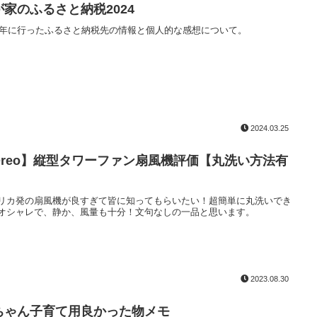
が家のふるさと納税2024
24年に行ったふるさと納税先の情報と個人的な感想について。
2024.03.25
Dreo】縦型タワーファン扇風機評価【丸洗い方法有
】
リカ発の扇風機が良すぎて皆に知ってもらいたい！超簡単に丸洗いでき
オシャレで、静か、風量も十分！文句なしの一品と思います。
2023.08.30
ちゃん子育て用良かった物メモ